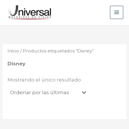
Ir
B
al
u
contenido
s
c
a
Inicio
/ Productos etiquetados “Disney”
r
Disney
Mostrando el único resultado