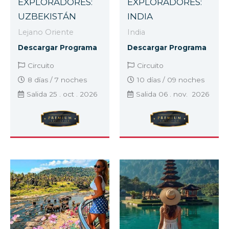
EXPLORADORES:
EXPLORADORES:
UZBEKISTÁN
INDIA
Lejano Oriente
India
Descargar Programa
Descargar Programa
Circuito
Circuito
8 días / 7 noches
10 días / 09 noches
Salida 25 . oct . 2026
Salida 06 . nov. 2026