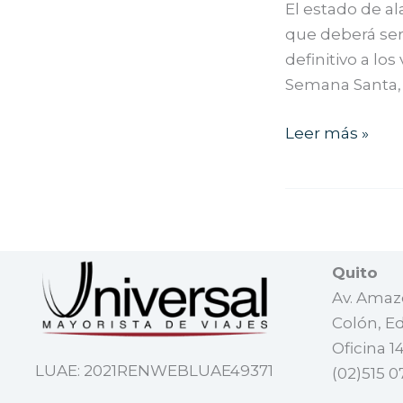
golpe
El estado de a
a
que deberá ser
los
definitivo a l
viajes
Semana Santa, 
en
Navidad
Leer más »
y
Pascua
Quito
Av. Amazo
Colón, Ed
Oficina 1
LUAE: 2021RENWEBLUAE49371
(02)515 0