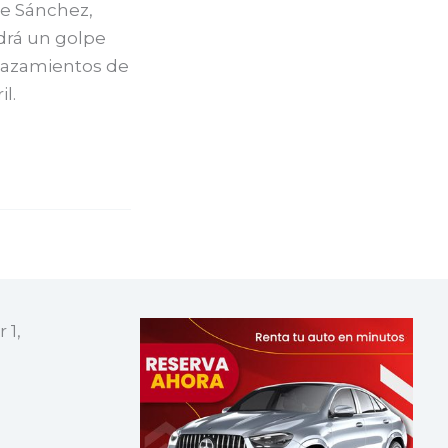
de Sánchez,
drá un golpe
plazamientos de
l.
 1,