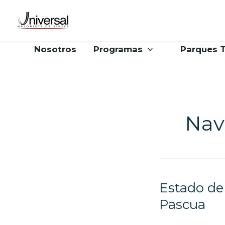
Ir
al
contenido
Nosotros
Programas
Parques 
Nav
Estado de 
Estado
de
Pascua
alarma: