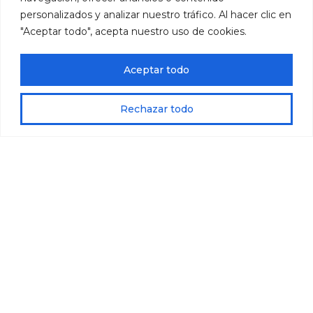
personalizados y analizar nuestro tráfico. Al hacer clic en
"Aceptar todo", acepta nuestro uso de cookies.
VER DESTACADOS
Aceptar todo
Rechazar todo
Bloqueos: Salidas confirmadas
FAM TRIP CRUCERO
TURQUÍA CON
POR EUROPA 2026
ANTALYA AL
COMPLETO
España