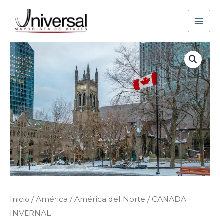
Ir
al
contenido
Inicio
/
América
/
América del Norte
/ CANADA
INVERNAL