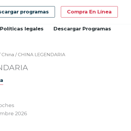
scargar programas
Compra En Línea
Políticas legales
Descargar Programas
/
China
/ CHINA LEGENDARIA
NDARIA
ma
 noches
embre 2026