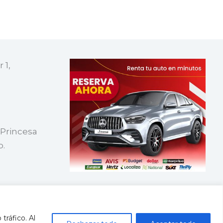
 1,
 Princesa
p.
tráfico. Al