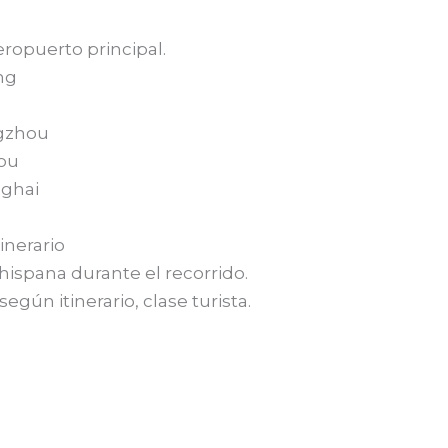
eropuerto principal.
ng
ngzhou
ou
nghai
inerario
ispana durante el recorrido.
egún itinerario, clase turista.