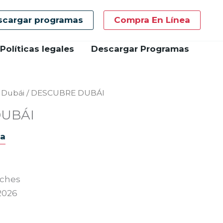
scargar programas
Compra En Línea
Políticas legales
Descargar Programas
/
Dubái
/ DESCUBRE DUBÁI
UBÁI
ma
oches
2026