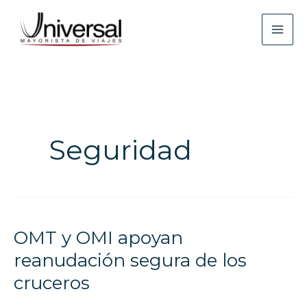
Ir
al
contenido
Seguridad
OMT y OMI apoyan
OMT
y
reanudación segura de los
OMI
cruceros
apoyan