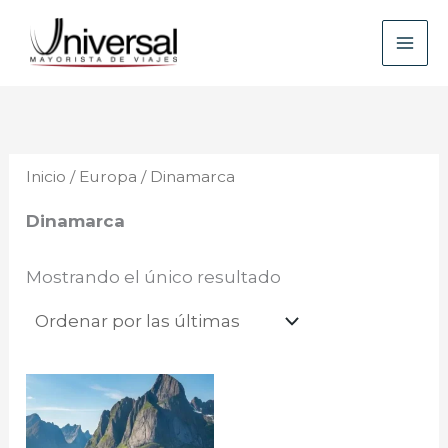
Ir
B
al
u
contenido
s
c
a
Inicio
/
Europa
/ Dinamarca
r
Dinamarca
Mostrando el único resultado