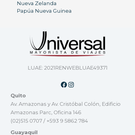
Nueva Zelanda
Papúa Nueva Guinea
LUAE: 2021RENWEBLUAE49371
Quito
Av. Amazonas y Av. Cristóbal Colón, Edificio
Amazonas Parc, Oficina 146
(02)515 0707 / +593 9 5862 784
Guayaquil