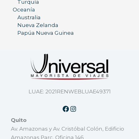
Turquía
Oceanía
Australia
Nueva Zelanda
Papúa Nueva Guinea
LUAE: 2021RENWEBLUAE49371
Quito
Av. Amazonas y Av. Cristóbal Colón, Edificio
Amazonas Parc, Oficina 146