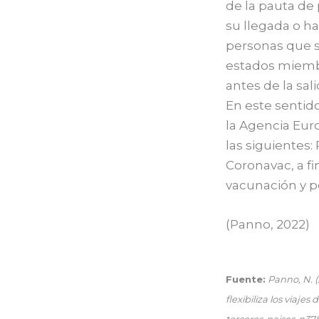
de la pauta de
su llegada o ha
personas que s
estados miembr
antes de la sa
En este sentid
la Agencia Eu
las siguientes:
Coronavac, a fi
vacunación y po
(Panno, 2022)
Fuente:
Panno, N. 
flexibiliza los viaje
terceros-paises-n37