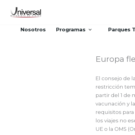
Ir
al
contenido
Nosotros
Programas
Parques 
Europa fle
El consejo de 
restricción tem
partir del 1 d
vacunación y la
requisitos par
los viajes no 
UE o la OMS (O