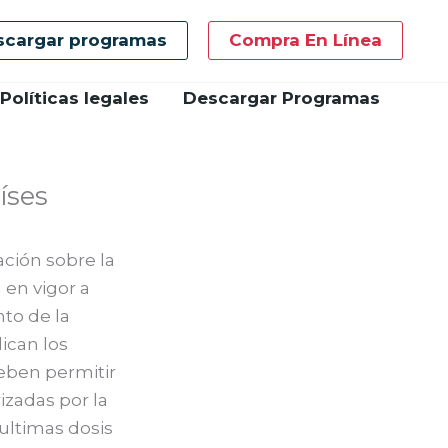
scargar programas
Compra En Línea
Políticas legales
Descargar Programas
íses
ción sobre la
 en vigor a
to de la
ican los
eben permitir
izadas por la
ultimas dosis