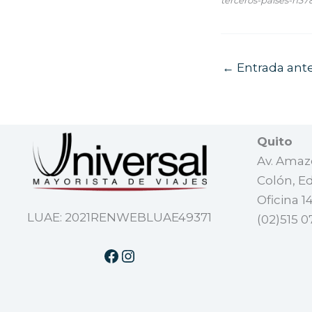
←
Entrada ante
Quito
Av. Amazo
Colón, Ed
Oficina 1
LUAE: 2021RENWEBLUAE49371
(02)515 0