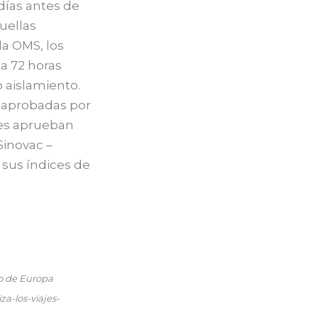
días antes de
uellas
la OMS, los
a 72 horas
 aislamiento.
s aprobadas por
es aprueban
Sinovac –
 sus índices de
o de Europa
iza-los-viajes-