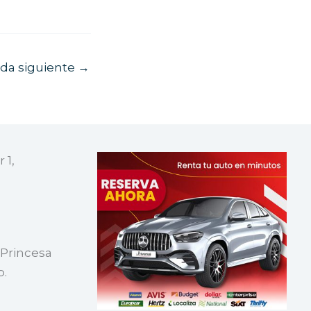
ada siguiente
→
 1,
 Princesa
p.