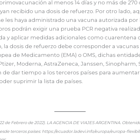
 primovacunación al menos 14 días y no más de 270 
yan recibido una dosis de refuerzo. Por otro lado, aq
e les haya administrado una vacuna autorizada por 
os podrán exigir una prueba PCR negativa realizad
lida y aplicar medidas adicionales como cuarentena o
o, la dosis de refuerzo debe corresponder a vacuna
ropea de Medicamento (EMA) o OMS, dichas entidad
 Ptizer, Moderna, AstraZeneca, Janssen, Sinopharm, 
n de dar tiempo a los terceros países para aumentar
der suprimir la lista de países.
(22 de Febrero de 2022). LA AGENCIA DE VIAJES ARGENTINA. Obtenid
s desde terceros países: https://ecuador.ladevi.info/europa/europa-flexibil
885