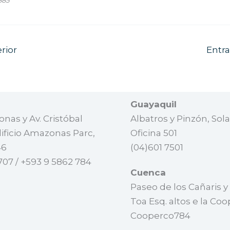
rior
Entr
Guayaquil
nas y Av. Cristóbal
Albatros y Pinzón, Solar
ificio Amazonas Parc,
Oficina 501
46
(04)601 7501
707 / +593 9 5862 784
Cuenca
Paseo de los Cañaris y
Toa Esq. altos e la Coo
Cooperco784