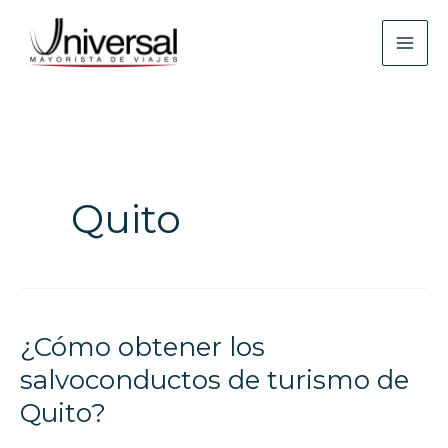
Ir
al
contenido
Quito
¿Cómo obtener los
¿Cómo
obtener
salvoconductos de turismo de
los
Quito?
salvoconductos