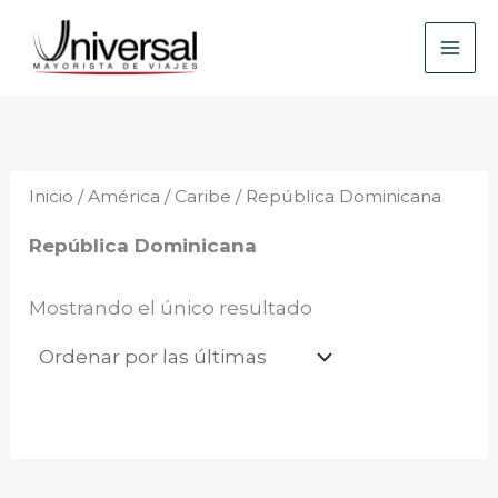
Ir
B
al
u
contenido
s
c
a
Inicio
/
América
/
Caribe
/ República Dominicana
r
República Dominicana
Mostrando el único resultado